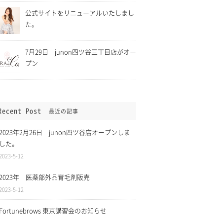
公式サイトをリニューアルいたしまし
た。
7月29日 junon四ツ谷三丁目店がオー
プン
Recent Post
最近の記事
ら5月11日まで緊
2021年4月1日 消費税「総
に伴い、四ツ谷三
額表示」に伴い全てのサービ
2023年2月26日 junon四ツ谷店オープンしま
時休業致します。
スについて税込表記になりま
した。
した。
2023-5-12
2023年 医薬部外品育毛剤販売
2023-5-12
Fortunebrows 東京講習会のお知らせ