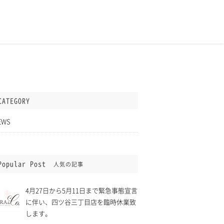
4%bc%9a
CATEGORY
EWS
Popular Post
人気の記事
4月27日から5月11日まで緊急事態宣言
に伴い、四ツ谷三丁目店を臨時休業致
します。