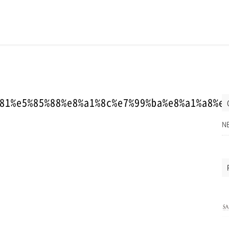
81%e5%85%88%e8%a1%8c%e7%99%ba%e8%a1%a8%e
N