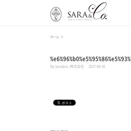
ホーム
＞
%e6%96%b0%e5%95%86%e5%93%
By
sara&co. 株式会社
|
2017-04-16