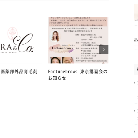
年 医薬部外品育毛剤
Fortunebrows 東京講習会の
4月27日か
お知らせ
急事態宣言
丁目店を臨