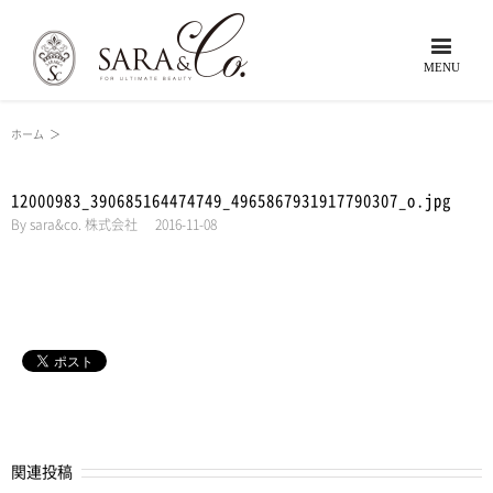
ホーム
＞
12000983_390685164474749_4965867931917790307_o.jpg
By
sara&co. 株式会社
|
2016-11-08
関連投稿