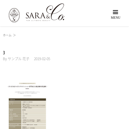
ホーム
＞
3
By
サンプル 花子
|
2019-02-05