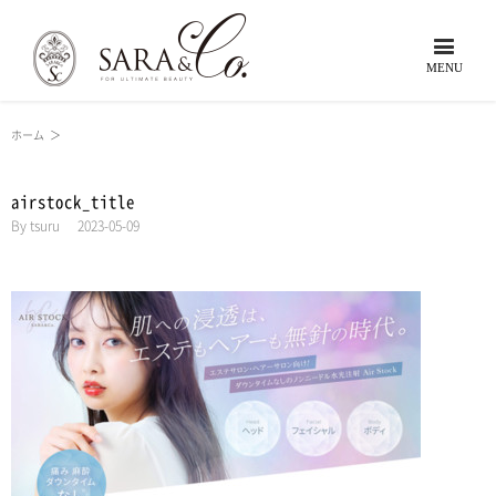
ホーム
＞
airstock_title
By
tsuru
|
2023-05-09