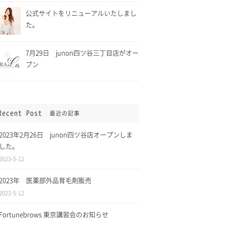
公式サイトをリニューアルいたしまし
た。
7月29日 junon四ツ谷三丁目店がオー
プン
Recent Post
最近の記事
ら5月11日まで緊
2021年4月1日 消費税「総
に伴い、四ツ谷三
額表示」に伴い全てのサービ
2023年2月26日 junon四ツ谷店オープンしま
時休業致します。
スについて税込表記になりま
した。
した。
2023-5-12
2023年 医薬部外品育毛剤販売
2023-5-12
Fortunebrows 東京講習会のお知らせ