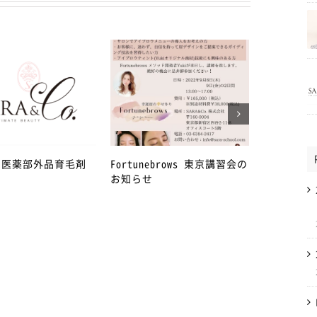
年 医薬部外品育毛剤
Fortunebrows 東京講習会の
4月27日か
お知らせ
急事態宣言
丁目店を臨