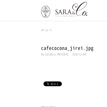
ホーム
＞
cafecocona_jirei.jpg
By
sara&co. 株式会社
|
2016-11-08