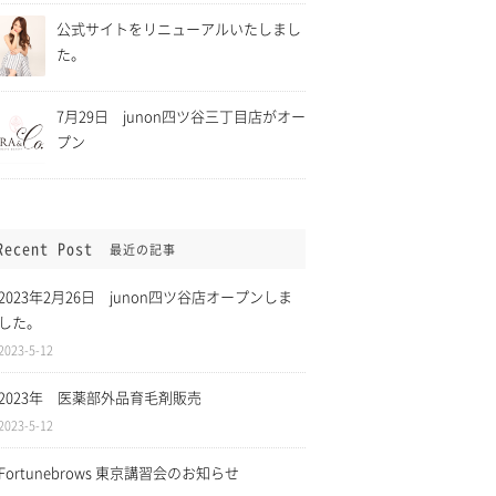
公式サイトをリニューアルいたしまし
た。
7月29日 junon四ツ谷三丁目店がオー
プン
Recent Post
最近の記事
ら5月11日まで緊
2021年4月1日 消費税「総
に伴い、四ツ谷三
額表示」に伴い全てのサービ
2023年2月26日 junon四ツ谷店オープンしま
時休業致します。
スについて税込表記になりま
した。
した。
2023-5-12
2023年 医薬部外品育毛剤販売
2023-5-12
Fortunebrows 東京講習会のお知らせ