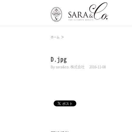
ホーム
＞
D.jpg
By
sara&co. 株式会社
|
2016-11-08