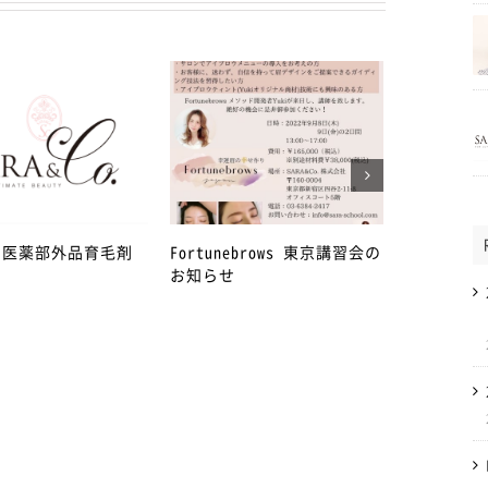
年 医薬部外品育毛剤
Fortunebrows 東京講習会の
4月27日か
お知らせ
急事態宣言
丁目店を臨