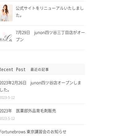
公式サイトをリニューアルいたしまし
た。
7月29日 junon四ツ谷三丁目店がオー
プン
Recent Post
最近の記事
ら5月11日まで緊
2021年4月1日 消費税「総
に伴い、四ツ谷三
額表示」に伴い全てのサービ
2023年2月26日 junon四ツ谷店オープンしま
時休業致します。
スについて税込表記になりま
した。
した。
2023-5-12
2023年 医薬部外品育毛剤販売
2023-5-12
Fortunebrows 東京講習会のお知らせ