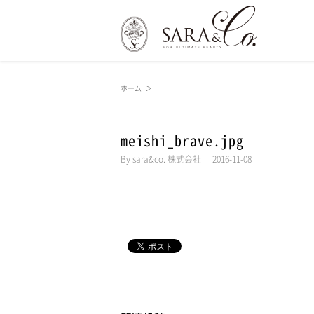
ホーム
＞
meishi_brave.jpg
By
sara&co. 株式会社
|
2016-11-08