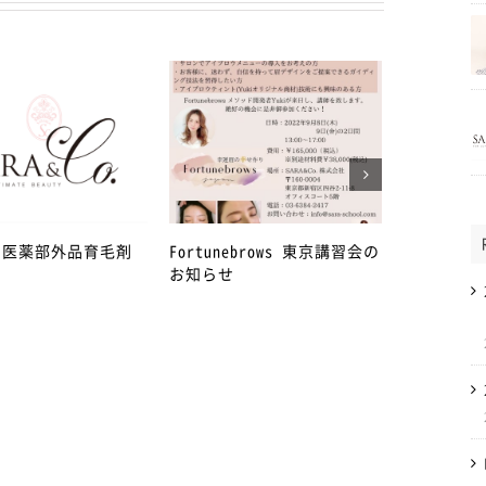
年 医薬部外品育毛剤
Fortunebrows 東京講習会の
4月27日か
お知らせ
急事態宣言
丁目店を臨