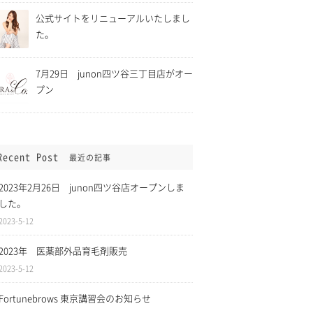
公式サイトをリニューアルいたしまし
た。
7月29日 junon四ツ谷三丁目店がオー
プン
Recent Post
最近の記事
ら5月11日まで緊
2021年4月1日 消費税「総
に伴い、四ツ谷三
額表示」に伴い全てのサービ
2023年2月26日 junon四ツ谷店オープンしま
時休業致します。
スについて税込表記になりま
した。
した。
2023-5-12
2023年 医薬部外品育毛剤販売
2023-5-12
Fortunebrows 東京講習会のお知らせ