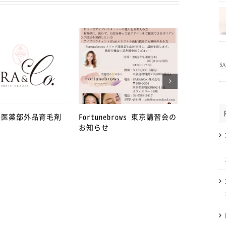
年 医薬部外品育毛剤
Fortunebrows 東京講習会の
4月27日か
お知らせ
急事態宣言
丁目店を臨