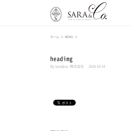
ホーム
＞
MENU
＞
headimg
By
sara&co. 株式会社
|
2016-10-14