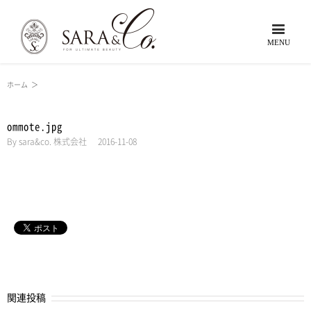
ホーム
＞
ommote.jpg
By
sara&co. 株式会社
|
2016-11-08
関連投稿