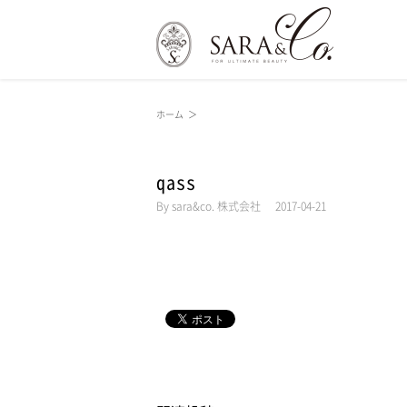
ホーム
＞
qass
By
sara&co. 株式会社
|
2017-04-21