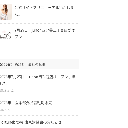
公式サイトをリニューアルいたしまし
た。
7月29日 junon四ツ谷三丁目店がオー
プン
Recent Post
最近の記事
ら5月11日まで緊
2021年4月1日 消費税「総
に伴い、四ツ谷三
額表示」に伴い全てのサービ
2023年2月26日 junon四ツ谷店オープンしま
時休業致します。
スについて税込表記になりま
した。
した。
2023-5-12
2023年 医薬部外品育毛剤販売
2023-5-12
Fortunebrows 東京講習会のお知らせ