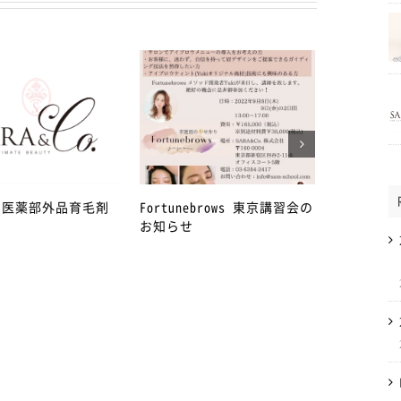
年 医薬部外品育毛剤
Fortunebrows 東京講習会の
4月27日か
お知らせ
急事態宣言
丁目店を臨