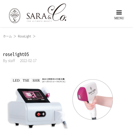
ホーム
＞
RoseLight
＞
roselight05
By
staff
|
2022-02-17