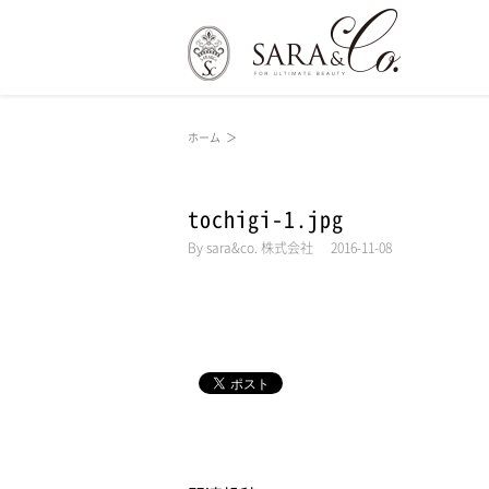
ホーム
＞
tochigi-1.jpg
By
sara&co. 株式会社
|
2016-11-08