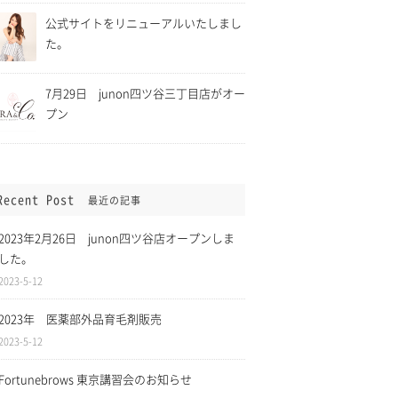
公式サイトをリニューアルいたしまし
た。
7月29日 junon四ツ谷三丁目店がオー
プン
Recent Post
最近の記事
ら5月11日まで緊
2021年4月1日 消費税「総
に伴い、四ツ谷三
額表示」に伴い全てのサービ
2023年2月26日 junon四ツ谷店オープンしま
時休業致します。
スについて税込表記になりま
した。
した。
2023-5-12
2023年 医薬部外品育毛剤販売
2023-5-12
Fortunebrows 東京講習会のお知らせ