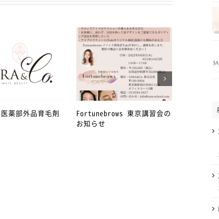
年 医薬部外品育毛剤
Fortunebrows 東京講習会の
4月27日か
お知らせ
急事態宣言
丁目店を臨